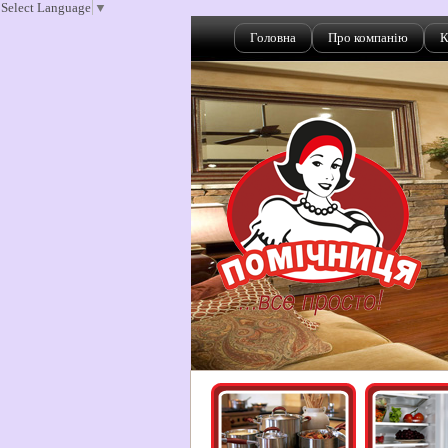
Select Language
▼
Головна
Про компанію
К