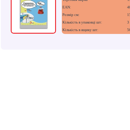
EAN:
4
Розмір см:
1
Кількість в упаковці шт:
3
Кількість в ящику шт:
5