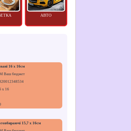
ВЕТКА
АВТО
вані 16 х 16см
М Ваш бюджет
820012348534
6 х 16
0
говбираючі 15,7 х 16см
М Ваш бюджет