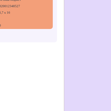
820012348527
5,7 х 16
0