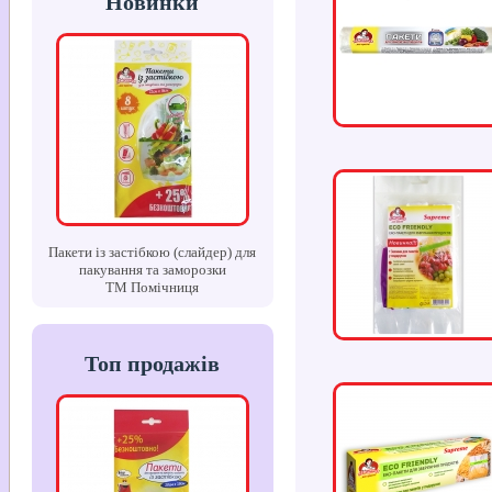
Новинки
Пакети із застібкою (слайдер) для
пакування та заморозки
ТМ Помічниця
Топ продажів