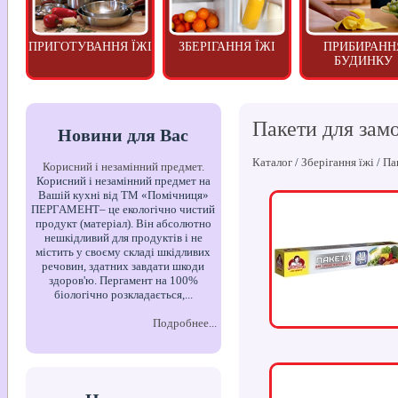
ПРИГОТУВАННЯ ЇЖІ
ЗБЕРІГАННЯ ЇЖІ
ПРИБИРАНН
БУДИНКУ
Пакети для зам
Новини для Вас
Каталог
/
Зберігання їжі
/
Па
Корисний і незамінний предмет.
Корисний і незамінний предмет на
Вашій кухні від ТМ «Помічниця»
ПЕРГАМЕНТ– це екологічно чистий
продукт (матеріал). Він абсолютно
нешкідливий для продуктів і не
містить у своєму складі шкідливих
речовин, здатних завдати шкоди
здоров'ю. Пергамент на 100%
біологічно розкладається,...
Подробнее...