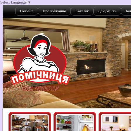
Select Language
▼
Головна
Про компанію
Каталог
Документи
Ко