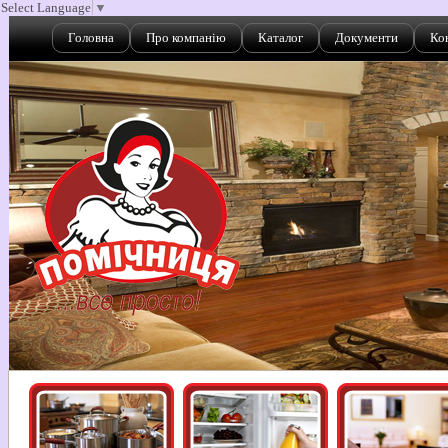
Select Language
▼
Головна
Про компанію
Каталог
Документи
Ко