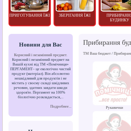
ПРИГОТУВАННЯ ЇЖІ
ЗБЕРІГАННЯ ЇЖІ
ПРИБИРАНН
БУДИНКУ
Прибирання бу
Новини для Вас
ТМ Ваш бюджет
/
Прибиран
Корисний і незамінний предмет.
Корисний і незамінний предмет на
Вашій кухні від ТМ «Помічниця»
ПЕРГАМЕНТ– це екологічно чистий
продукт (матеріал). Він абсолютно
нешкідливий для продуктів і не
містить у своєму складі шкідливих
речовин, здатних завдати шкоди
здоров'ю. Пергамент на 100%
біологічно розкладається,...
Подробнее...
Рукавички