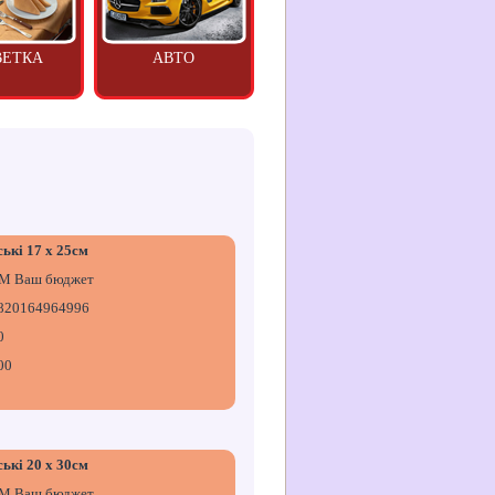
ВЕТКА
АВТО
ькі 17 х 25см
М Ваш бюджет
820164964996
0
00
ькі 20 х 30см
М Ваш бюджет