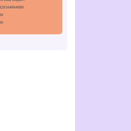
820164964989
00
00