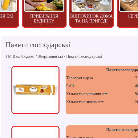
НЯ ЇЖІ
ПРИБИРАННЯ
ВІДПОЧИНОК ДОМА
СЕР
БУДИНКУ
ТА НА ПРИРОДІ
Пакети господарські
ТМ Ваш бюджет
/
Зберігання їжі
/
Пакети господарські
Пакети господарс
Торговая марка
Т
EAN:
4
Кількість в упаковці шт:
5
Кількість в ящику шт:
2
Пакети господарс
Торговая марка
Т