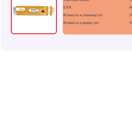
EAN:
4
Кількість в упаковці шт:
1
Кількість в ящику шт:
1