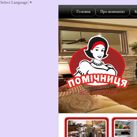
Select Language
▼
Головна
Про компанію
К