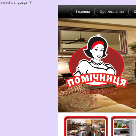
Select Language
▼
Головна
Про компанію
К