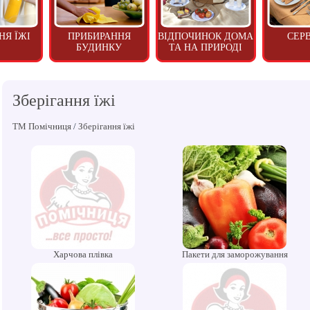
НЯ ЇЖІ
ПРИБИРАННЯ
ВІДПОЧИНОК ДОМА
СЕР
БУДИНКУ
ТА НА ПРИРОДІ
Зберігання їжі
ТМ Помічниця
/
Зберігання їжі
Харчова плівка
Пакети для заморожування