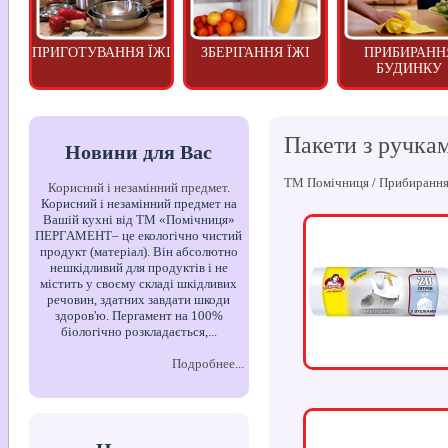
ПРИГОТУВАННЯ ЇЖІ
ЗБЕРІГАННЯ ЇЖІ
ПРИБИРАНН
БУДИНКУ
Пакети з ручка
Новини для Вас
ТМ Помічниця
/
Прибирання
Корисний і незамінний предмет.
Корисний і незамінний предмет на
Вашій кухні від ТМ «Помічниця»
ПЕРГАМЕНТ– це екологічно чистий
продукт (матеріал). Він абсолютно
нешкідливий для продуктів і не
містить у своєму складі шкідливих
речовин, здатних завдати шкоди
здоров'ю. Пергамент на 100%
біологічно розкладається,...
Подробнее...