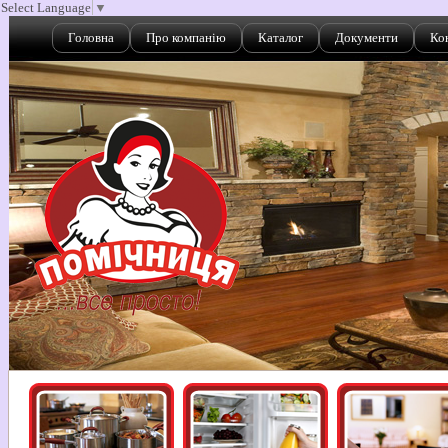
Select Language
▼
Головна
Про компанію
Каталог
Документи
Ко