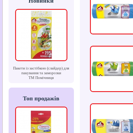
Новинки
Пакети із застібкою (слайдер) для
пакування та заморозки
ТМ Помічниця
Топ продажів