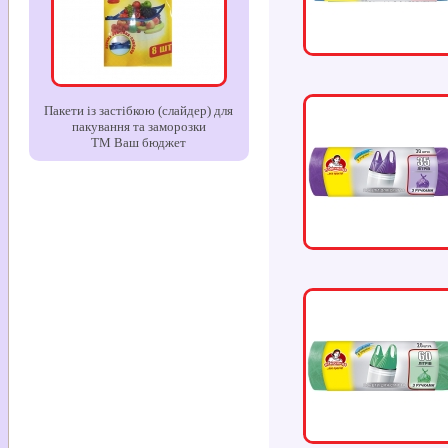
Пакети із застібкою (слайдер) для
пакування та заморозки
ТМ Ваш бюджет